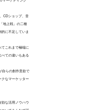
、CDショップ、音
「地上戦」の二種
倒的に不足していま
べてこれまで極端に
比べての違いもある
が自らの創作意欲で
ークなマーケッター
有効な活用ノウハウ
についてみんなで話