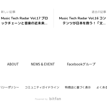
新しい記事
過去の記事
Music Tech Radar Vol.17 ブロ
Music Tech Radar Vol.16 コン
ックチェーンと音楽の近未来〜
テンツが日本を救う！「文化
NFTが変えること ゲスト：森
GDP」視点からの明るい未来
川 夢佑斗
ゲスト：福原秀己
ABOUT
NEWS & EVENT
Facebookグループ
バシーポリシー
コミュニティガイドライン
特商法に基づく表示
よくあ
Powered by