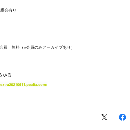
懇親会有り
ィ会員 無料（※会員のみアーカイブあり）
らから
extra20210611.peatix.com/