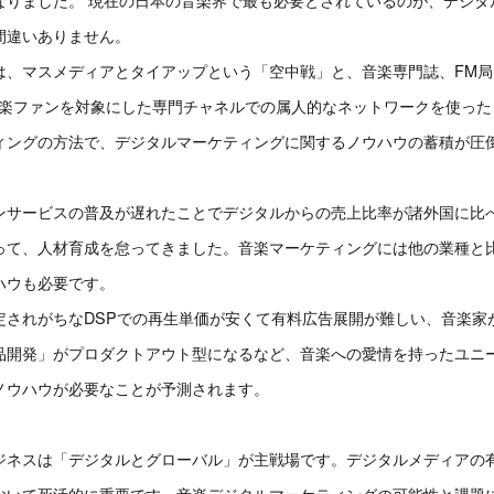
間違いありません。
は、マスメディアとタイアップという「空中戦」と、音楽専門誌、FM局
音楽ファンを対象にした専門チャネルでの属人的なネットワークを使った
ィングの方法で、デジタルマーケティングに関するノウハウの蓄積が圧
ンサービスの普及が遅れたことでデジタルからの売上比率が諸外国に比
って、人材育成を怠ってきました。音楽マーケティングには他の業種と
ハウも必要です。
定されがちなDSPでの再生単価が安くて有料広告展開が難しい、音楽家
品開発」がプロダクトアウト型になるなど、音楽への愛情を持ったユニ
ノウハウが必要なことが予測されます。
ジネスは「デジタルとグローバル」が主戦場です。デジタルメディアの
おいて死活的に重要です。音楽デジタルマーケティングの可能性と課題