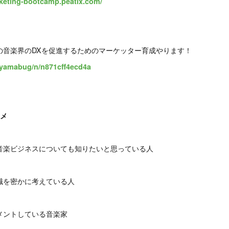
keting-bootcamp.peatix.com/
の音楽界のDXを促進するためのマーケッター育成やります！
/yamabug/n/n871cff4ecd4a
スメ
音楽ビジネスについても知りたいと思っている人
職を密かに考えている人
メントしている音楽家