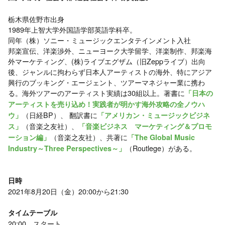
栃木県佐野市出身
1989年上智大学外国語学部英語学科卒。
同年（株）ソニー・ミュージックエンタテインメント入社
邦楽宣伝、洋楽渉外、ニューヨーク大学留学、洋楽制作、邦楽海
外マーケティング、(株)ライブエグザム（旧Zeppライブ）出向
後、ジャンルに拘わらず日本人アーティストの海外、特にアジア
興行のブッキング・エージェント、ツアーマネジャー業に携わ
る。海外ツアーのアーティスト実績は30組以上。著書に
「日本の
アーティストを売り込め！実践者が明かす海外攻略の全ノウハ
（日経BP）、 翻訳書に
ウ」
「アメリカン・ミュージックビジネ
（音楽之友社）、
ス」
「音楽ビジネス マーケティング＆プロモ
（音楽之友社）、共著に
ーション編」
「The Global Music
（Routlege）がある。
Industry～Three Perspectives～」
日時
2021年8月20日（金）20:00から21:30
タイムテーブル
20:00 スタート